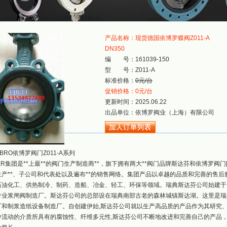
产品名称：现货德国依博罗蝶阀Z011-A
DN350
编 号：161039-150
型 号：Z011-A
标准价格：
0元/台
促销价格：0元/台
更新时间：2025.06.22
出品单位：依博罗阀业（上海）有限公司
BRO依博罗阀门Z011-A系列
ER集团是**上最**的阀门生产制造商**，旗下拥有两大**阀门品牌斯达芬和依博罗阀门
生产**、子公司和代表处以及遍布**的销售网络。集团产品以卓越的品质和完善的售
油化工、供热制冷、制药、造船、冶金、轻工、环保等领域。瑞典斯达芬公司始建于166
专业浆闸阀制造厂。斯达芬公司的总部设在瑞典南部古老的森林城镇斯达湖。这里是瑞典的
厂和制浆造纸设备制造厂。自创建伊始,斯达芬公司就以生产高品质的产品作为其研究、
中流动的介质所具有的腐蚀性、纤维多元性,斯达芬公司不断地改进和完善自己的产品，