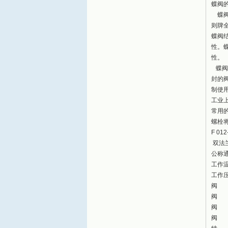
蝶阀
蝶阀
则牌
蝶阀
性。
性。
蝶阀
封的
制使
工业
常用
螺栓
F 012
双法
公称通
工作温
工作压
阀 
阀 
阀 
阀 座