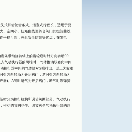
拨叉式和齿轮齿条式。活塞式行程长，适用于要
大、空间小、扭矩曲线更符合阀门的扭矩曲线
作平稳可靠，并且安全防爆等优点，在发电
的齿条带动旋转轴上的齿轮逆时针方向转动90
进入气动执行器的两端时，气体推动双塞向中间
气动执行器中间的气体随A管咀排出。以上为标准
时针方向转动为开启阀门，逆时针方向转动为
消声器)。A管咀进气为开启阀门，断气时靠弹簧
绍时分为执行机构和调节阀两部分。气动执行
，推动调节阀动作。调节阀是气动执行器的调