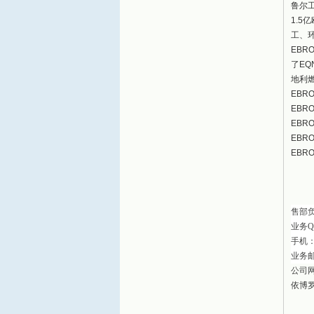
鲁尔
1.
工、
EB
了EQ
地利燃
EBR
EBR
EBR
EBR
EBR
售部
业务
Q
手机
业务
公司
依博