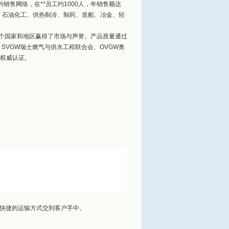
销售网络，在**员工约1000人，年销售额达
、石油化工、供热制冷、制药、造船、冶金、轻
多个国家和地区赢得了市场与声誉。产品质量通过
合会、SVGW瑞士燃气与供水工程联合会、OVGW奥
的权威认证。
快捷的运输方式交到客户手中。