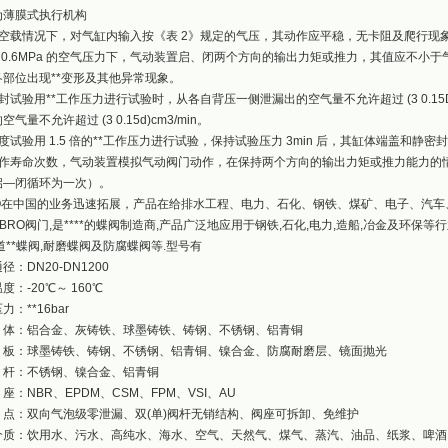
为薄膜式执行机构
在空载情况下，对气缸内输入按《表 2》规定的气压，其动作应平稳，无卡阻及爬行现
在 0.6MPa 的空气压力下，气动装置启、闭两个方向的输出力矩或推力，其值应不小
各部位出现**变形及其他异常现象。
封试验用**工作压力进行试验时，从各自背压一侧泄漏出的空气量不允许超过 (3 0.15
空气量不允许超过 (3 0.15d)cm3/min。
度试验用 1.5 倍的**工作压力进行试验，保持试验压力 3min 后，其缸体端盖和
动作寿命次数，气动装置模拟气动阀门动作，在保持两个方向的输出力矩或推力能力的情况
启—闭循环为一次）。
RO在中国的业务迅速拓展，产品在给排水工程、电力、石化、钢铁、煤矿、电子、汽
BRO阀门,是****的蝶阀制造商,产品广泛地应用于钢铁,石化,电力,造船,冶金及环保
道**蝶阀,耐磨蝶阀及防腐蝶阀等.型号有
径：DN20-DN1200
度：-20℃～ 160℃
力：**16bar
体：铝合金、灰铸铁、球墨铸铁、铸钢、不锈钢、铝青铜
板：球墨铸铁、铸钢、不锈钢、铝青铜、镍合金、防腐耐磨层、镜面抛光
杆：不锈钢、镍合金、铝青铜
：NBR、EPDM、CSM、FPM、VSI、AU
点：双向气泡级零泄漏、双(单)阀杆无销结构、阀座可拆卸、免维护
介质：饮用水、污水、高纯水、海水、空气、天然气、煤气、蒸汽、油品、纸浆、啤酒