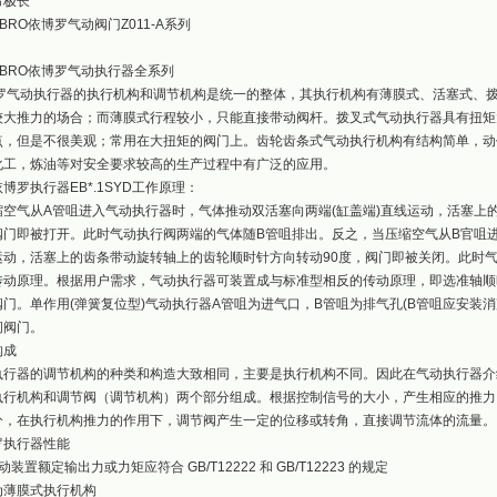
命极长
BRO依博罗气动阀门Z011-A系列
EBRO依博罗气动执行器全系列
1
2
3
罗气动执行器的执行机构和调节机构是统一的整体，其执行机构有薄膜式、活塞式、
较大推力的场合；而薄膜式行程较小，只能直接带动阀杆。拨叉式气动执行器具有扭矩
点，但是不很美观；常用在大扭矩的阀门上。齿轮齿条式气动执行机构有结构简单，动
化工，炼油等对安全要求较高的生产过程中有广泛的应用。
博罗执行器EB*.1SYD工作原理：
缩空气从A管咀进入气动执行器时，气体推动双活塞向两端(缸盖端)直线运动，活塞上
阀门即被打开。此时气动执行阀两端的气体随B管咀排出。反之，当压缩空气从B官咀
运动，活塞上的齿条带动旋转轴上的齿轮顺时针方向转动90度，阀门即被关闭。此时
传动原理。根据用户需求，气动执行器可装置成与标准型相反的传动原理，即选准轴顺
阀门。单作用(弹簧复位型)气动执行器A管咀为进气口，B管咀为排气孔(B管咀应安装
闭阀门。
构成
执行器的调节机构的种类和构造大致相同，主要是执行机构不同。因此在气动执行器介
执行机构和调节阀（调节机构）两个部分组成。根据控制信号的大小，产生相应的推力
分，在执行机构推力的作用下，调节阀产生一定的位移或转角，直接调节流体的流量。
罗执行器性能
动装置额定输出力或力矩应符合 GB/T12222 和 GB/T12223 的规定
为薄膜式执行机构