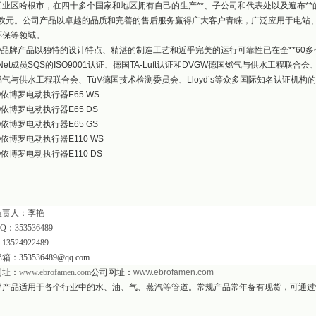
工业区哈根市，在四十多个国家和地区拥有自己的生产**、子公司和代表处以及遍布**的
5亿欧元。公司产品以卓越的品质和完善的售后服务赢得广大客户青睐，广泛应用于电站
环保等领域。
RO品牌产品以独特的设计特点、精湛的制造工艺和近乎完美的运行可靠性已在全**60
Net成员SQS的ISO9001认证、德国TA-Luft认证和DVGW德国燃气与供水工程联
气与供水工程联合会、TüV德国技术检测委员会、Lloyd’s等众多国际知名认证机构
O依博罗电动执行器E65 WS
O依博罗电动执行器E65 DS
O依博罗电动执行器E65 GS
O依博罗电动执行器E110 WS
O依博罗电动执行器E110 DS
负责人：李艳
Q
：
353536489
：
13524922489
邮箱：
353536489@qq.com
网址：
www.ebrofamen.com
公司网址：
www.ebrofamen.com
罗产品适用于各个行业中的水、油、气、蒸汽等管道。常规产品常年备有现货，可通过