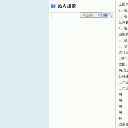
上面
2、
3、
允许
4、密
漏出的
5、强
6、
次（
EB
德国E
阀,管
公称通
工作温
工作压
阀 
阀 
阀 
阀 座
特 
适用