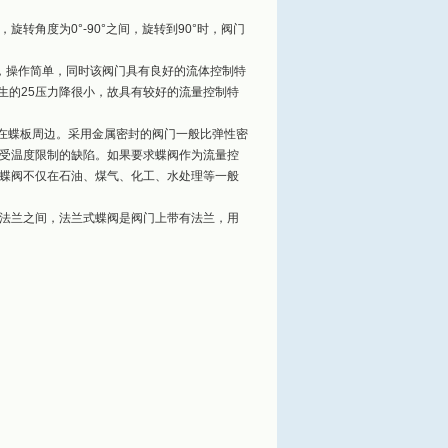
角度为0°-90°之间，旋转到90°时，阀门
，操作简单，同时该阀门具有良好的流体控制特
生的25压力降很小，故具有较好的流量控制特
在蝶板周边。采用金属密封的阀门一般比弹性密
受温度限制的缺陷。如果要求蝶阀作为流量控
蝶阀不仅在石油、煤气、化工、水处理等一般
法兰之间，法兰式蝶阀是阀门上带有法兰，用