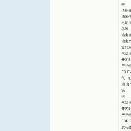
特 点
适用介
德国依
电动
器等
输出转
输出力矩
旋转双
气源压
开闭时
产品
EB-
气 
输 出
温 度
扭 矩
气源压
开闭时
产品
EBR
发与