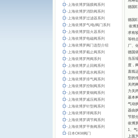
用寿
上海依博罗隔膜阀系列
德国E
上海依博罗消防阀系列
上海依博罗过滤器系列
德国
上海依博罗气/电/阀门系列
依博
上海依博罗阻火器系列
求有
上海依博罗电磁阀系列
等特
上海依博罗阀门选型介绍
厂、
上海依博罗截止阀系列
德国依
当压
上海依博罗闸阀系列
度，
上海依博罗止回阀系列
直线
上海依博罗疏水阀系列
型的
上海依博罗排气阀系列
关闭
上海依博罗控制阀系列
力关
上海依博罗黄铜阀系列
基本
上海依博罗减压阀系列
气动
上海依博罗针型阀系列
器由
上海依博罗球阀系列
节部
上海依博罗调节阀系列
依博
上海依博罗平衡阀系列
1、气
日本OKM阀门
上面