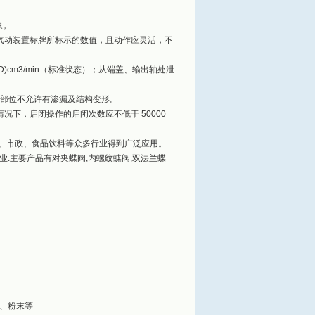
象。
于气动装置标牌所标示的数值，且动作应灵活，不
D)cm3/min（标准状态）；从端盖、输出轴处泄
静密封部位不允许有渗漏及结构变形。
下，启闭操作的启闭次数应不低于 50000
车、市政、食品饮料等众多行业得到广泛应用。
等行业.主要产品有对夹蝶阀,内螺纹蝶阀,双法兰蝶
、粉末等