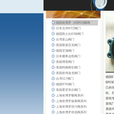
德国依博罗（EBRO)蝶阀
日本北泽KITZ阀门
德国凯士比KSB阀门
台湾富山阀门
英国斯派莎克阀门
德国艾瑞阀门
日本耀希达凯阀门
美国博雷阀门
美国阿姆斯壮阀门
美国世伟洛克阀门
德国E
台湾317阀门
BRO
德国RTK阀门
己的
美国霍尼韦尔阀门
站、石
上海依博罗蝶阀系列
造纸
上海依博罗旋塞阀系列
造纸
上海依博罗排污阀系列
系统
上海依博罗排泥阀系列