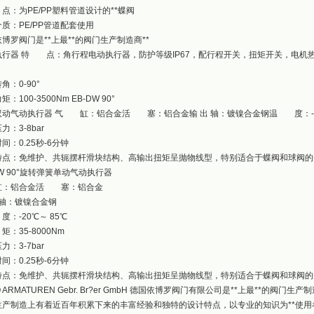
：为PE/PP塑料管道设计的**蝶阀
质：PE/PP管道配套使用
博罗阀门是**上最**的阀门生产制造商**
执行器 特 点：角行程电动执行器，防护等级IP67，配行程开关，扭矩开关，电机
。
角：0-90°
：100-3500Nm EB-DW 90°
动气动执行器 气 缸：铝合金活 塞：铝合金输 出 轴：镀镍合金钢温 度：-20℃～
力：3-8bar
间：0.25秒-6分钟
特点：免维护、共轭摆杆滑块结构、高输出扭矩呈抛物线型，特别适合于蝶阀和球阀
EW 90°旋转弹簧单动气动执行器
缸：铝合金活 塞：铝合金
 轴：镀镍合金钢
：-20℃～ 85℃
：35-8000Nm
力：3-7bar
间：0.25秒-6分钟
特点：免维护、共轭摆杆滑块结构、高输出扭矩呈抛物线型，特别适合于蝶阀和球阀
O ARMATUREN Gebr. Br?er GmbH 德国依博罗阀门有限公司是**上最**的
生产制造上有着近百年积累下来的丰富经验和独特的设计特点，以专业的知识为**使用者