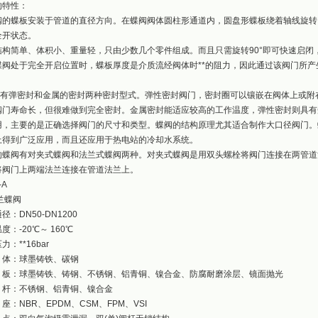
的特性：
的蝶板安装于管道的直径方向。在蝶阀阀体圆柱形通道内，圆盘形蝶板绕着轴线旋转，旋转
全开状态。
结构简单、体积小、重量轻，只由少数几个零件组成。而且只需旋转90°即可快速启闭
蝶阀处于完全开启位置时，蝶板厚度是介质流经阀体时**的阻力，因此通过该阀门所产
有弹密封和金属的密封两种密封型式。弹性密封阀门，密封圈可以镶嵌在阀体上或附
阀门寿命长，但很难做到完全密封。金属密封能适应较高的工作温度，弹性密封则具有
用，主要的是正确选择阀门的尺寸和类型。蝶阀的结构原理尤其适合制作大口径阀门。
上得到广泛应用，而且还应用于热电站的冷却水系统。
的蝶阀有对夹式蝶阀和法兰式蝶阀两种。对夹式蝶阀是用双头螺栓将阀门连接在两管道
将阀门上两端法兰连接在管道法兰上。
-A
兰蝶阀
径：DN50-DN1200
度：-20℃～ 160℃
力：**16bar
体：球墨铸铁、碳钢
板：球墨铸铁、铸钢、不锈钢、铝青铜、镍合金、防腐耐磨涂层、镜面抛光
杆：不锈钢、铝青铜、镍合金
：NBR、EPDM、CSM、FPM、VSI