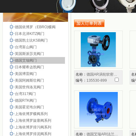
德国依博罗（EBRO)蝶阀
日本北泽KITZ阀门
德国凯士比KSB阀门
台湾富山阀门
英国斯派莎克阀门
德国艾瑞阀门
日本耀希达凯阀门
美国博雷阀门
名称：
德国AR涡轮软密…
名
美国阿姆斯壮阀门
编号：
135530-899
编
美国世伟洛克阀门
台湾317阀门
德国RTK阀门
美国霍尼韦尔阀门
上海依博罗蝶阀系列
上海依博罗旋塞阀系列
上海依博罗排污阀系列
上海依博罗排泥阀系列
名称：
德国艾瑞ARI法兰…
名